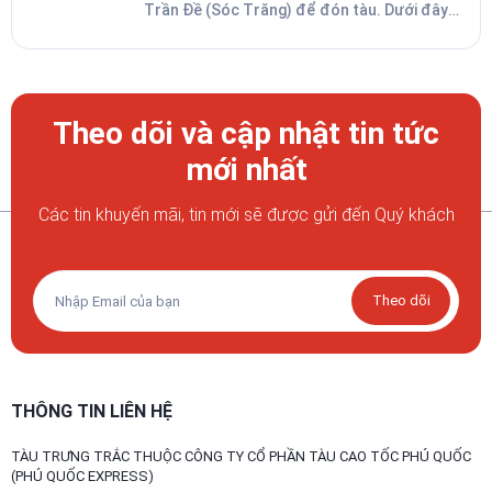
Trần Đề (Sóc Trăng) để đón tàu. Dưới đây
là hướng dẫn cách di chuyển bằng xe điện
SM, taxi và xe đưa đón tới cảng Trần Đề giúp
bạn chọn được phương án phù hợp.
Theo dõi và cập nhật tin tức
mới nhất
Các tin khuyến mãi, tin mới sẽ được gửi đến Quý khách
Theo dõi
THÔNG TIN LIÊN HỆ
TÀU TRƯNG TRẮC THUỘC CÔNG TY CỔ PHẦN TÀU CAO TỐC PHÚ QUỐC
(PHÚ QUỐC EXPRESS)