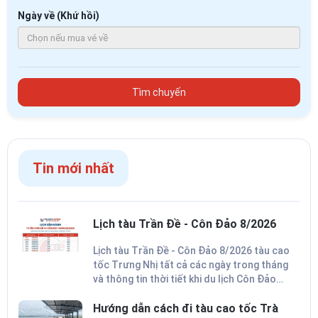
Ngày về (Khứ hồi)
Tìm chuyến
Tin mới nhất
Lịch tàu Trần Đề - Côn Đảo 8/2026
Lịch tàu Trần Đề - Côn Đảo 8/2026 tàu cao
tốc Trưng Nhị tất cả các ngày trong tháng
và thông tin thời tiết khi du lịch Côn Đảo
trong tháng 8 để lên kế hoạch cho chuyến đi
thuận lợi nhất.
Hướng dẫn cách đi tàu cao tốc Trà