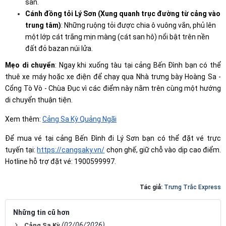
sản.
Cánh đồng tỏi Lý Sơn (Xung quanh trục đường từ cảng vào
trung tâm)
: Những ruộng tỏi được chia ô vuông vắn, phủ lên
một lớp cát trắng mịn màng (cát san hô) nổi bật trên nền
đất đỏ bazan núi lửa.
Mẹo di chuyển
: Ngay khi xuống tàu tại cảng Bến Đình bạn có thể
thuê xe máy hoặc xe điện để chạy qua Nhà trưng bày Hoàng Sa -
Cổng Tò Vò - Chùa Đục vì các điểm này nằm trên cùng một hướng
di chuyển thuận tiện.
Xem thêm:
Cảng Sa Kỳ Quảng Ngãi
Để mua vé tại cảng Bến Đình đi Lý Sơn bạn có thể đặt vé trực
tuyến tại:
https://cangsaky.vn/
chọn ghế, giữ chỗ vào dịp cao điểm.
Hotline hỗ trợ đặt vé: 1900599997.
Tác giả:
Trưng Trắc Express
Những tin cũ hơn
(02/06/2026)
Cảng Sa Kỳ