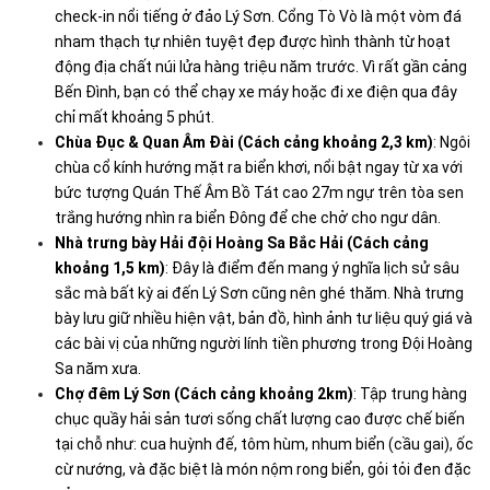
check-in nổi tiếng ở đảo Lý Sơn. Cổng Tò Vò là một vòm đá
nham thạch tự nhiên tuyệt đẹp được hình thành từ hoạt
động địa chất núi lửa hàng triệu năm trước. Vì rất gần cảng
Bến Đình, bạn có thể chạy xe máy hoặc đi xe điện qua đây
chỉ mất khoảng 5 phút.
Chùa Đục & Quan Âm Đài (Cách cảng khoảng 2,3 km)
: Ngôi
chùa cổ kính hướng mặt ra biển khơi, nổi bật ngay từ xa với
bức tượng Quán Thế Âm Bồ Tát cao 27m ngự trên tòa sen
trắng hướng nhìn ra biển Đông để che chở cho ngư dân.
Nhà trưng bày Hải đội Hoàng Sa Bắc Hải (Cách cảng
khoảng 1,5 km)
: Đây là điểm đến mang ý nghĩa lịch sử sâu
sắc mà bất kỳ ai đến Lý Sơn cũng nên ghé thăm. Nhà trưng
bày lưu giữ nhiều hiện vật, bản đồ, hình ảnh tư liệu quý giá và
các bài vị của những người lính tiền phương trong Đội Hoàng
Sa năm xưa.
Chợ đêm Lý Sơn (Cách cảng khoảng 2km)
: Tập trung hàng
chục quầy hải sản tươi sống chất lượng cao được chế biến
tại chỗ như: cua huỳnh đế, tôm hùm, nhum biển (cầu gai), ốc
cừ nướng, và đặc biệt là món nộm rong biển, gỏi tỏi đen đặc