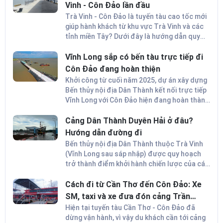
Vinh - Côn Đảo lần đầu
Trà Vinh - Côn Đảo là tuyến tàu cao tốc mới
giúp hành khách từ khu vực Trà Vinh và các
tỉnh miền Tây? Dưới đây là hướng dẫn quy
trình từ chuẩn bị, lên tàu và cập bến an
toàn.
Vĩnh Long sắp có bến tàu trực tiếp đi
Côn Đảo đang hoàn thiện
Khởi công từ cuối năm 2025, dự án xây dựng
Bến thủy nội địa Dân Thành kết nối trực tiếp
Vĩnh Long với Côn Đảo hiện đang hoàn thành
các hạng mục cuối cùng. Công trình có tổng
vốn đầu tư gần 80 tỷ đồng hứa hẹn sẽ mở ra
Cảng Dân Thành Duyên Hải ở đâu?
bước đột phá cho du lịch địa phương và
Hướng dẫn đường đi
vùng Đồng bằng sông Cửu Long (ĐBSCL).
Bến thủy nội địa Dân Thành thuộc Trà Vinh
(Vĩnh Long sau sáp nhập) được quy hoạch
trở thành điểm khởi hành chiến lược của các
tuyến tàu cao tốc đi Côn Đảo. Vậy cảng Dân
Thành Duyên Hải ở đâu? Cách di chuyển đến
Cách đi từ Cần Thơ đến Côn Đảo: Xe
và đón tàu cao tốc như thế nào? Dưới đây là
SM, taxi và xe đưa đón cảng Trần
hướng dẫn cách đi tàu Trà Vinh - Côn Đảo
Đề
Hiện tại tuyến tàu Cần Thơ - Côn Đảo đã
chi tiết nhất.
dừng vận hành, vì vậy du khách cần tới cảng