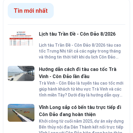
Tin mới nhất
Lịch tàu Trần Đề - Côn Đảo 8/2026
Lịch tàu Trần Đề - Côn Đảo 8/2026 tàu cao
tốc Trưng Nhị tất cả các ngày trong tháng
và thông tin thời tiết khi du lịch Côn Đảo
trong tháng 8 để lên kế hoạch cho chuyến đi
thuận lợi nhất.
Hướng dẫn cách đi tàu cao tốc Trà
Vinh - Côn Đảo lần đầu
Trà Vinh - Côn Đảo là tuyến tàu cao tốc mới
giúp hành khách từ khu vực Trà Vinh và các
tỉnh miền Tây? Dưới đây là hướng dẫn quy
trình từ chuẩn bị, lên tàu và cập bến an
toàn.
Vĩnh Long sắp có bến tàu trực tiếp đi
Côn Đảo đang hoàn thiện
Khởi công từ cuối năm 2025, dự án xây dựng
Bến thủy nội địa Dân Thành kết nối trực tiếp