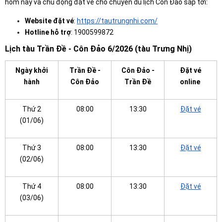
hôm nay và chủ động đặt vé cho chuyến du lịch Côn Đảo sắp tới:
Website đặt vé
:
https://tautrungnhi.com/
Hotline hỗ trợ
: 1900599872
Lịch tàu Trần Đề - Côn Đảo 6/2026 (tàu Trưng Nhị)
Ngày khởi
Trần Đề -
Côn Đảo -
Đặt vé
hành
Côn Đảo
Trần Đề
online
Thứ 2
08:00
13:30
Đặt vé
(01/06)
Thứ 3
08:00
13:30
Đặt vé
(02/06)
Thứ 4
08:00
13:30
Đặt vé
(03/06)