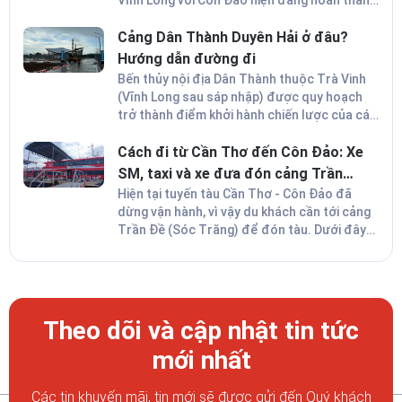
Vĩnh Long với Côn Đảo hiện đang hoàn thành
các hạng mục cuối cùng. Công trình có tổng
vốn đầu tư gần 80 tỷ đồng hứa hẹn sẽ mở ra
Cảng Dân Thành Duyên Hải ở đâu?
bước đột phá cho du lịch địa phương và
Hướng dẫn đường đi
vùng Đồng bằng sông Cửu Long (ĐBSCL).
Bến thủy nội địa Dân Thành thuộc Trà Vinh
(Vĩnh Long sau sáp nhập) được quy hoạch
trở thành điểm khởi hành chiến lược của các
tuyến tàu cao tốc đi Côn Đảo. Vậy cảng Dân
Thành Duyên Hải ở đâu? Cách di chuyển đến
Cách đi từ Cần Thơ đến Côn Đảo: Xe
và đón tàu cao tốc như thế nào? Dưới đây là
SM, taxi và xe đưa đón cảng Trần
hướng dẫn cách đi tàu Trà Vinh - Côn Đảo
Đề
Hiện tại tuyến tàu Cần Thơ - Côn Đảo đã
chi tiết nhất.
dừng vận hành, vì vậy du khách cần tới cảng
Trần Đề (Sóc Trăng) để đón tàu. Dưới đây
là hướng dẫn cách di chuyển bằng xe điện
SM, taxi và xe đưa đón tới cảng Trần Đề giúp
bạn chọn được phương án phù hợp.
Theo dõi và cập nhật tin tức
mới nhất
Các tin khuyến mãi, tin mới sẽ được gửi đến Quý khách