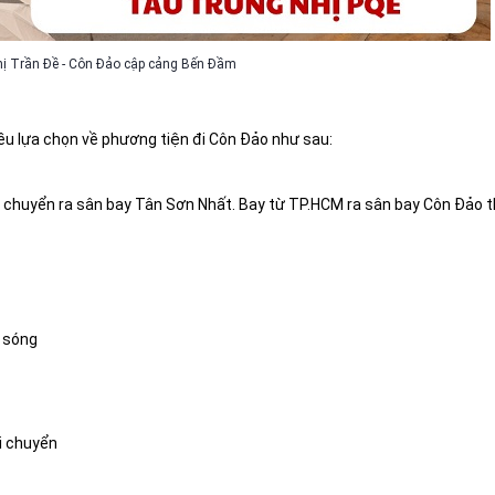
ị Trần Đề - Côn Đảo cập cảng Bến Đầm
ều lựa chọn về phương tiện đi Côn Đảo như sau:
 chuyển ra sân bay Tân Sơn Nhất. Bay từ TP.HCM ra sân bay Côn Đảo th
y sóng
i chuyển