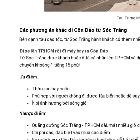
Tàu Trưng Nh
Các phương án khác đi Côn Đảo từ Sóc Trăng
Bên cạnh tàu cao tốc, từ Sóc Trăng hành khách có thêm nhi
Đi xe lên TP.HCM rồi đi máy bay ra Côn Đảo
Từ Sóc Trăng đi xe khách hoặc ô tô cá nhân lên TP.HCM và di
chuyển khoảng 1 tiếng 15 phút.
Ưu điểm
:
Thời gian bay ngắn
Phù hợp với người không đi được tàu biển hoặc dễ sa
Ít bị ảnh hưởng bởi sóng gió
Nhược điểm
:
Quãng đường Sóc Trăng - TP.HCM dài, mất nhiều giờ d
Chi phí cao, đặc biệt vào mùa cao điểm
Vé máy bay ra Côn Đảo thường khan hiếm, dễ hết chỗ