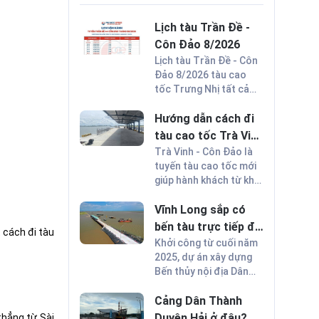
Lịch tàu Trần Đề -
Côn Đảo 8/2026
Lịch tàu Trần Đề - Côn
Đảo 8/2026 tàu cao
tốc Trưng Nhị tất cả
các ngày trong tháng
và thông tin thời tiết khi
Hướng dẫn cách đi
du lịch Côn Đảo trong
tàu cao tốc Trà Vinh
tháng 8 để lên kế
- Côn Đảo lần đầu
Trà Vinh - Côn Đảo là
hoạch cho chuyến đi
tuyến tàu cao tốc mới
thuận lợi nhất.
giúp hành khách từ khu
vực Trà Vinh và các
tỉnh miền Tây? Dưới
Vĩnh Long sắp có
đây là hướng dẫn quy
bến tàu trực tiếp đi
 cách đi tàu
trình từ chuẩn bị, lên
Côn Đảo đang hoàn
Khởi công từ cuối năm
tàu và cập bến an
2025, dự án xây dựng
thiện
toàn.
Bến thủy nội địa Dân
Thành kết nối trực tiếp
Vĩnh Long với Côn Đảo
Cảng Dân Thành
hiện đang hoàn thành
Duyên Hải ở đâu?
thẳng từ Sài