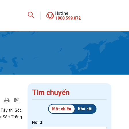
Hotline
1900.599.872
Tìm chuyến
Một chiều
Khứ hồi
 Tây thì Sóc
từ Sóc Trăng
Nơi đi