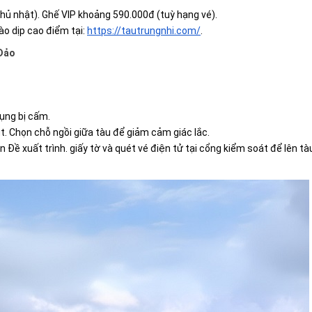
Chủ nhật). Ghế VIP khoảng 590.000đ (tuỳ hạng vé).
ào dịp cao điểm tại:
https://tautrungnhi.com/
.
 Đảo
ụng bị cấm.
t. Chọn chỗ ngồi giữa tàu để giảm cảm giác lắc.
 Đề xuất trình. giấy tờ và quét vé điện tử tại cổng kiểm soát để lên tà