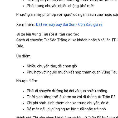
Phải trung chuyển nhiều chặng, khá mệt
Phương án này phù hợp với người có ngân sách cao hoặc cần
Xem thêm:
Đặt vé máy bay Sài Gòn - Côn Đảo giá rẻ
Đi xe lên Vũng Tàu rồi đi tàu cao tốc
Cách di chuyển: Từ Sóc Trăng đi xe khách hoặc ô tô lên TP
Đảo.
Ưu điểm:
Nhiều chuyến tàu, dễ chọn giờ
Phù hợp với người muốn kết hợp tham quan Vũng Tàu
Nhược điểm:
Phải di chuyển đường bộ dài và qua nhiều chặng
Thời gian tổng thể lâu hơn so với đi thẳng từ Trần Đề
Chi phí phát sinh thêm cho xe trung chuyển, ăn ở
Dễ mệt nếu đi cùng người lớn tuổi hoặc trẻ nhỏ
Đánh giá: Chỉ nên chọn khi không có tàu từ Trần Đề hoặc muố