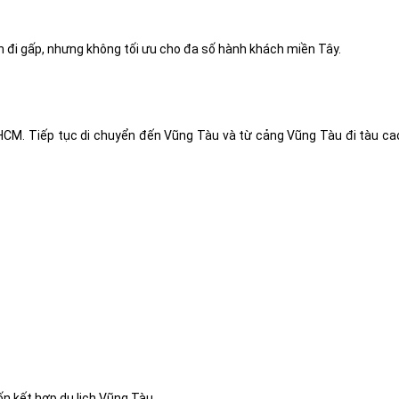
 đi gấp, nhưng không tối ưu cho đa số hành khách miền Tây.
.HCM. Tiếp tục di chuyển đến Vũng Tàu và từ cảng Vũng Tàu đi tàu ca
n kết hợp du lịch Vũng Tàu.