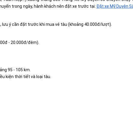
chuyến trong ngày, hành khách nên đặt xe trước tại:
Đặt xe Mỹ Duyên Sà
, lưu ý cần đặt trước khi mua vé tàu (khoảng 40.000đ/lượt).
.000đ - 20.000đ/đêm).
ảng 95 - 105 km.
u kiện thời tiết và loại tàu.