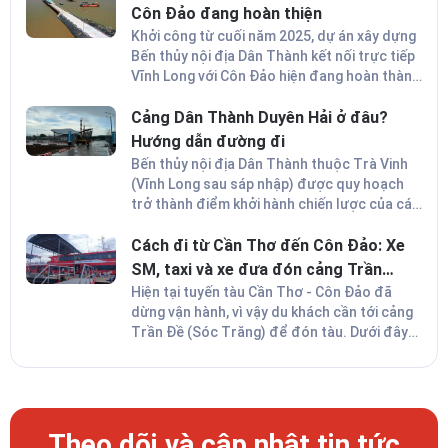
Côn Đảo đang hoàn thiện
Khởi công từ cuối năm 2025, dự án xây dựng
Bến thủy nội địa Dân Thành kết nối trực tiếp
Vĩnh Long với Côn Đảo hiện đang hoàn thành
các hạng mục cuối cùng. Công trình có tổng
vốn đầu tư gần 80 tỷ đồng hứa hẹn sẽ mở ra
Cảng Dân Thành Duyên Hải ở đâu?
bước đột phá cho du lịch địa phương và
Hướng dẫn đường đi
vùng Đồng bằng sông Cửu Long (ĐBSCL).
Bến thủy nội địa Dân Thành thuộc Trà Vinh
(Vĩnh Long sau sáp nhập) được quy hoạch
trở thành điểm khởi hành chiến lược của các
tuyến tàu cao tốc đi Côn Đảo. Vậy cảng Dân
Thành Duyên Hải ở đâu? Cách di chuyển đến
Cách đi từ Cần Thơ đến Côn Đảo: Xe
và đón tàu cao tốc như thế nào? Dưới đây là
SM, taxi và xe đưa đón cảng Trần
hướng dẫn cách đi tàu Trà Vinh - Côn Đảo
Đề
Hiện tại tuyến tàu Cần Thơ - Côn Đảo đã
chi tiết nhất.
dừng vận hành, vì vậy du khách cần tới cảng
Trần Đề (Sóc Trăng) để đón tàu. Dưới đây
là hướng dẫn cách di chuyển bằng xe điện
SM, taxi và xe đưa đón tới cảng Trần Đề giúp
bạn chọn được phương án phù hợp.
Theo dõi và cập nhật tin tức