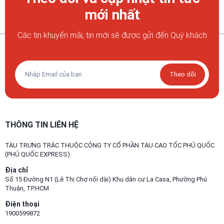
mới nhất
Các tin khuyến mãi, tin mới sẽ được gửi đến Quý khách
Theo dõi
THÔNG TIN LIÊN HỆ
TÀU TRƯNG TRẮC THUỘC CÔNG TY CỔ PHẦN TÀU CAO TỐC PHÚ QUỐC
(PHÚ QUỐC EXPRESS)
Địa chỉ
Số 15 Đường N1 (Lê Thị Chợ nối dài) Khu dân cư La Casa, Phường Phú
Thuận, TP.HCM
Điện thoại
1900599872