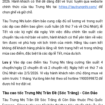
2026. Hành khách có thể dễ dàng đặt vé trực tuyến qua website
chính thức của tàu Trưng Nhị tại:
https://tautrungnhi.com/
để
chọn ghế và giữ chỗ.
Tàu Trưng Nhị luôn đảm bảo cung cấp đủ số lượng vé trong suốt
các dịp cao điểm bao gồm: cuối tuần (đi thứ 7 và về Chủ Nhật), lễ
Tết và các kỳ nghỉ dài ngày. Với việc điều chỉnh tần suất các
chuyến tàu và mở bán vé sớm, hành khách có thể yên tâm về việc
tìm được vé phù hợp với lịch trình của mình. Hãng tàu cam kết
không để khách hàng phải lo lắng về tình trạng hết vé trong những
mùa cao điểm, đặc biệt là các dịp lễ Tết, mùa du lịch.
Lưu ý
: Vào dịp cao điểm tàu Trưng Nhị tăng cường tần suất 4
chuyến/ngày (2 chuyến đi và 2 chuyến về). Ngày hết vé thứ 7 và
Chủ Nhật vào 2/5/2026. Vì vậy hành khách nên chủ động mua vé
sớm trước 1 tháng. Vui lòng liên hệ theo số hotline 1900599872 để
được hỗ trợ đặt vé.
Tàu cao tốc Trưng Nhị Trần Đề (Sóc Trăng) - Côn Đảo
Tàu Trưng Nhị Trần Đề Sóc Trăng đi Côn Đảo thuộc Phú Quốc