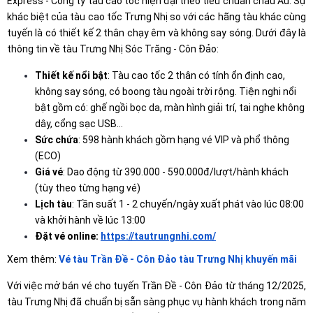
Express - Công ty tàu cao tốc hiện đại theo tiêu chuẩn châu Âu. Sự
khác biệt của tàu cao tốc Trưng Nhị so với các hãng tàu khác cùng
tuyến là có thiết kế 2 thân chạy êm và không say sóng. Dưới đây là
thông tin về tàu Trưng Nhị Sóc Trăng - Côn Đảo:
Thiết kế nổi bật
: Tàu cao tốc 2 thân có tính ổn định cao,
không say sóng, có boong tàu ngoài trời rộng. Tiện nghi nổi
bật gồm có: ghế ngồi bọc da, màn hình giải trí, tai nghe không
dây, cổng sạc USB…
Sức chứa
: 598 hành khách gồm hạng vé VIP và phổ thông
(ECO)
Giá vé
: Dao động từ 390.000 - 590.000đ/lượt/hành khách
(tùy theo từng hạng vé)
Lịch tàu
: Tần suất 1 - 2 chuyến/ngày xuất phát vào lúc 08:00
và khởi hành về lúc 13:00
Đặt vé online:
https://tautrungnhi.com/
Xem thêm:
Vé tàu Trần Đề - Côn Đảo tàu Trưng Nhị khuyến mãi
Với việc mở bán vé cho tuyến Trần Đề - Côn Đảo từ tháng 12/2025,
tàu Trưng Nhị đã chuẩn bị sẵn sàng phục vụ hành khách trong năm