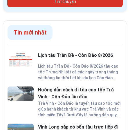
Tìm chuyến
Tin mới nhất
Lịch tàu Trần Đề - Côn Đảo 8/2026
Lịch tàu Trần Đề - Côn Đảo 8/2026 tàu cao
tốc Trưng Nhị tất cả các ngày trong tháng
và thông tin thời tiết khi du lịch Côn Đảo
trong tháng 8 để lên kế hoạch cho chuyến đi
thuận lợi nhất.
Hướng dẫn cách đi tàu cao tốc Trà
Vinh - Côn Đảo lần đầu
Trà Vinh - Côn Đảo là tuyến tàu cao tốc mới
giúp hành khách từ khu vực Trà Vinh và các
tỉnh miền Tây? Dưới đây là hướng dẫn quy
trình từ chuẩn bị, lên tàu và cập bến an
toàn.
Vĩnh Long sắp có bến tàu trực tiếp đi